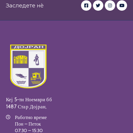
Заследете нè
Настани
Кеј 5-ти Ноември бб
1487 Стар Дојран,
Работно време
Пон – Петок
07:30 – 15:30