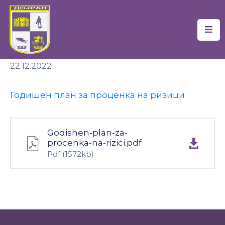
Почетна
22.12.2022
Локална
Самоуправа
Годишен план за проценка на ризици
Новости
Проекти
Godishen-plan-za-
procenka-na-rizici.pdf
Документи
Pdf
(1572kb)
Услуги
Финансии
Туризам