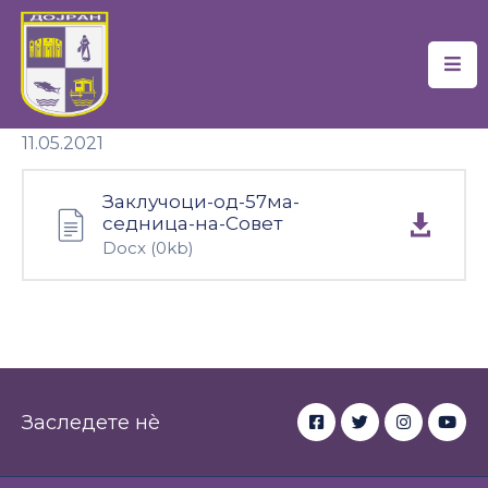
Почетна
11.05.2021
Локална
Самоуправа
Заклучоци-од-57ма-
Новости
седница-на-Совет
Docx
(0kb)
Проекти
Документи
Услуги
Финансии
Заследете нè
Туризам