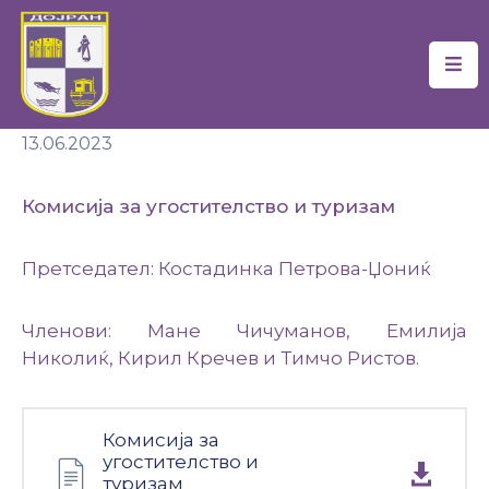
Почетна
13.06.2023
Локална
Самоуправа
Комисија за угостителство и туризам
Новости
Претседател: Костадинка Петрова-Џониќ
Проекти
Документи
Членови: Мане Чичуманов, Емилија
Николиќ, Кирил Кречев и Тимчо Ристов.
Услуги
Финансии
Комисија за
угостителство и
Туризам
туризам