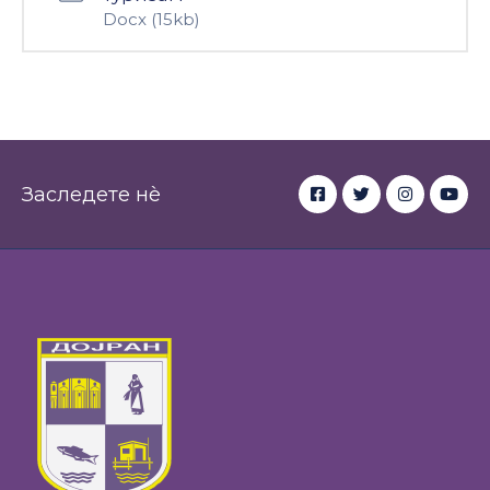
Docx
(15kb)
Настани
Заследете нè