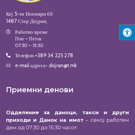
Кеј 5-ти Ноември бб
1487 Стар Дојран,
Работно време
Пон – Петок
07:30 – 15:30
Телефон
+389 34 225 278
e-mail адреса-
dojran@t.mk
Приемни денови
Одделение за даноци, такси и други
приходи и Данок на имот
– секој работен
ден од 07:30 до 15:30 часот