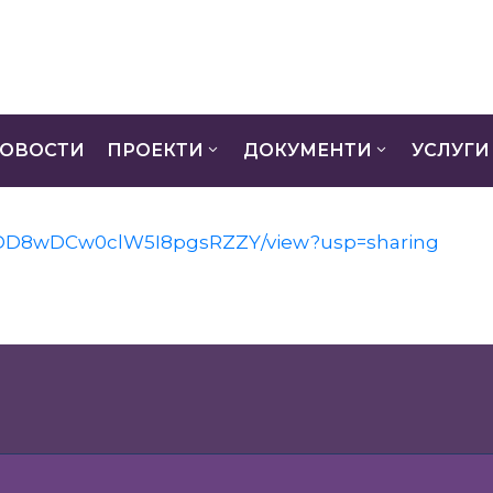
ОВОСТИ
ПРОЕКТИ
ДОКУМЕНТИ
УСЛУГИ
EJcDD8wDCw0clW5I8pgsRZZY/view?usp=sharing