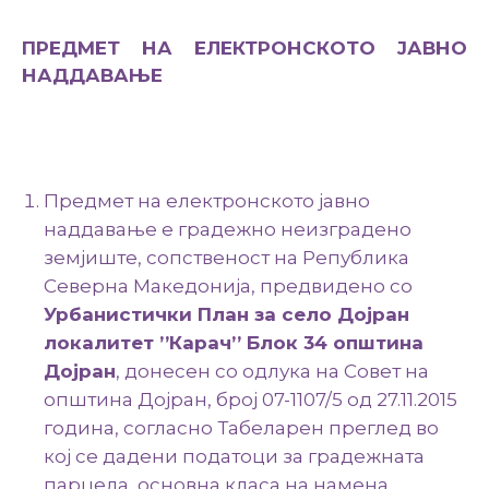
Настани
ПРЕДМЕТ НА ЕЛЕКТРОНСКОТО ЈАВНО
НАДДАВАЊЕ
Предмет на електронското јавно
наддавање е градежно неизградено
земјиште, сопственост на Република
Северна Македонија, предвидено со
Урбанистички План за село Дојран
локалитет ’’Карач’’ Блок 34 општина
Дојран
, донесен со одлука на Совет на
општина Дојран, број 07-1107/5 од 27.11.2015
година, согласно Табеларен преглед во
кој се дадени податоци за градежната
парцела, основна класа на намена,