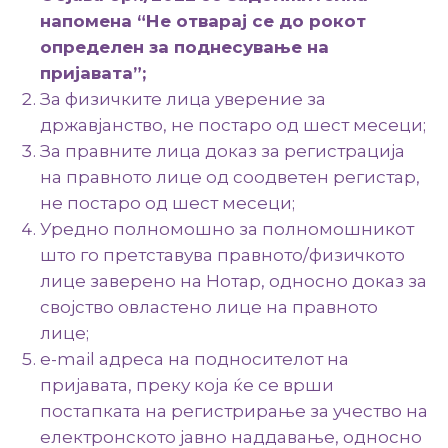
напомена
“
Н
е отварај се до рокот
определен за поднесување на
пријавата
”;
За физичките лица уверение за
државјанство, не постаро од шест месеци;
За правните лица доказ за регистрација
на правното лице од соодветен регистар,
не постаро од шест месеци;
Уредно полномошно за полномошникот
што го претставува правното/физичкото
лице заверено на Нотар, односно доказ за
својство овластено лице на правното
лице;
e-mail адреса на подносителот на
пријавата, преку која ќе се врши
постапката на регистрирање за учество на
електронското јавно наддавање, односно