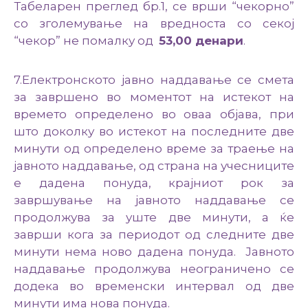
Табеларен преглед бр.1, се врши “чекорно”
со зголемување на вредноста со секој
“чекор” не помалку од
53
,00 денари
.
7.Електронското јавно наддавање се смета
за завршено во моментот на истекот на
времето определено во оваа објава, при
што доколку во истекот на последните две
минути од определено време за траење на
јавното наддавање, од страна на учесниците
е дадена понуда, крајниот рок за
завршување на јавното наддавање се
продолжува за уште две минути, а ќе
заврши кога за периодот од следните две
минути нема ново дадена понуда. Јавното
наддавање продолжува неограничено се
додека во временски интервал од две
минути има нова понуда.