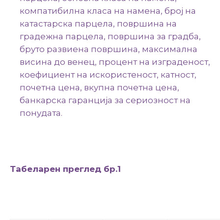
компатибилна класа на намена, број на
катастарска парцела, површина на
градежна парцела, површина за градба,
бруто развиена површина, максимална
висина до венец, процент на изграденост,
коeфициент на искористеност, катност,
почетна цена, вкупна почетна цена,
банкарска гаранција за сериозност на
понудата.
Табеларен преглед бр.1