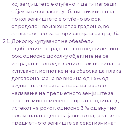
кој земјиштето е отуѓено и да ги изгради
објектите согласно урбанистичкиот план
по кој земјиштето е отуѓено во рок
определен во Законот за градење, во
согласност со категоризацијата на градба.
Доколку купувачот не обезбеди
одобрение за градење во предвидениот
рок, односно доколку објектите не се
изградат во определениот рок по вина на
купувачот, истиот ќе има обврска да плаќа
договорна казна во висина од 1,5% од
вкупно постигнатата цена на јавното
надавање на предметното земјиште за
секој изминат месец во првата година од
истекот на рокот, односно 3 % од вкупно
постигнатата цена на јавното надавање на
предметното земјиште за секој изминат