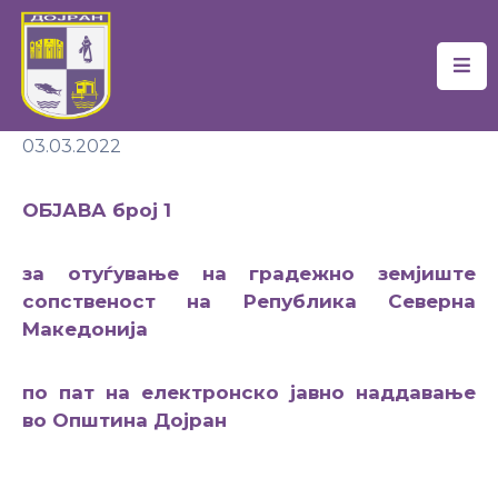
Почетна
03.03.2022
Локална
Самоуправа
ОБЈАВА
број
1
Новости
за отуѓување на градежно земјиште
Проекти
сопственост на Република Северна
Документи
Македонија
Услуги
по пат на електронско
јавно наддавање
во Општина Дојран
Финансии
Туризам