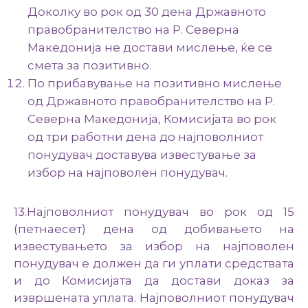
Доколку во рок од 30 дена Државното
правобранителство на Р. Северна
Македонија не достави мислење, ќе се
смета за позитивно.
По прибавување на позитивно мислење
од Државното правобранителство на Р.
Северна Македонија, Комисијата во рок
од три работни дена до најповолниот
понудувач доставува известување за
избор на најповолен понудувач.
13.Најповолниот понудувач во рок од 15
(петнаесет) дена од добивањето на
известувањето за избор на најповолен
понудувач е должен да ги уплати средствата
и до Комисијата да достави доказ за
извршената уплата. Најповолниот понудувач