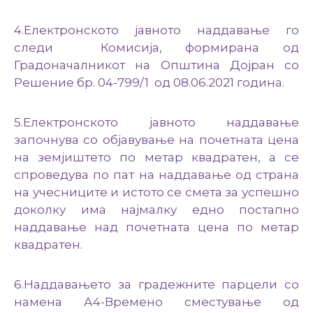
4.Електронското јавното наддавање го
следи Комисија, формирана од
Градоначалникот на Општина Дојран со
Решение бр. 04-799/1 од 08.06.2021 година.
5.Електронското јавното наддавање
започнува со објавување на почетната цена
на земјиштето по метар квадратен, а се
спроведува по пат на наддавање од страна
на учесниците и истото се смета за успешно
доколку има најмалку едно постапно
наддавање над почетната цена по метар
квадратен.
6.Наддавањето за градежните парцели со
намена А4-Времено сместување од