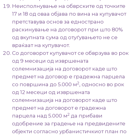
Неисполнување на обврските од точките
17 и 18 од оваа објава по вина на купувачот
претставува основ за еднострано
раскинување на договорот при што 80%
од вкупната сума од отуѓувањето не се
враќаат на купувачот.
Со договорот купувачот се обврзува во рок
од 9 месеци од извршената
солемнизација на договорот каде што
предмет на договор е градежна парцела
2
со површина до 5.000 м
, односно во рок
од 12 месеци од извршената
солемнизација на договорот каде што
предмет на договорот е градежна
2
парцела над 5.000 м
да прибави
одобрение за градење на предвидените
објекти согласно урбанистичкиот план по