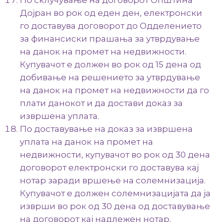
По склучување на договорот Општина
Дојран во рок од еден ден, електронски
го доставува договорот до Одделението
за финансиски прашања за утврдување
на данок на промет на недвижности.
Купувачот е должен во рок од 15 дена од
добивање на решението за утврдување
на данок на промет на недвижности да го
плати данокот и да достави доказ за
извршена уплата.
По доставување на доказ за извршена
уплата на данок на промет на
недвижности, купувачот во рок од 30 дена
договорот електронски го доставува кај
нотар заради вршење на солемнизација.
Купувачот е должен солемнизацијата да ја
изврши во рок од 30 дена од доставување
на договорот кај надлежен нотар.