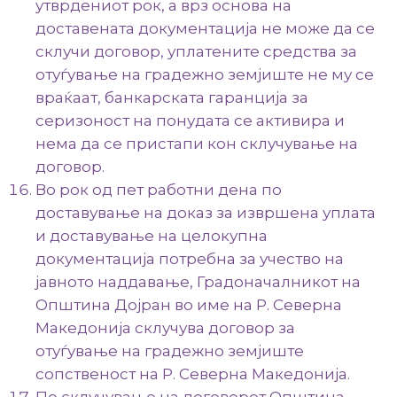
утврдениот рок, а врз основа на
доставената документација не може да се
склучи договор, уплатените средства за
отуѓување на градежно земјиште не му се
враќаат, банкарската гаранција за
серизоност на понудата се активира и
нема да се пристапи кон склучување на
договор.
Во рок од пет работни дена по
доставување на доказ за извршена уплата
и доставување на целокупна
документација потребна за учество на
јавното наддавање, Градоначалникот на
Општина Дојран во име на Р. Северна
Македонија склучува договор за
отуѓување на градежно земјиште
сопственост на Р. Северна Македонија.