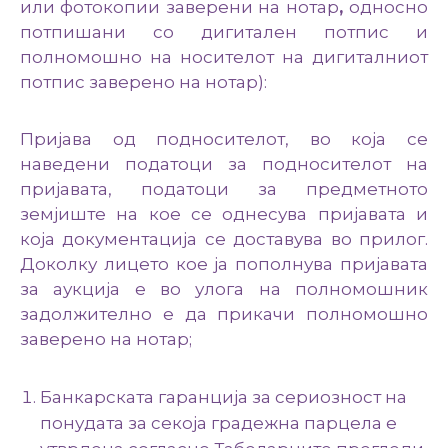
или фотокопии заверени на нотар
,
односно
потпишани со дигитален потпис и
полномошно на носителот на дигиталниот
потпис заверено на нотар):
Пријава од подносителот, во која се
наведени податоци за подносителот на
пријавата, податоци за предметното
земјиште на кое се однесува пријавата и
која документација се доставува во прилог.
Доколку лицето кое ја пополнува пријавата
за аукција е во улога на полномошник
задолжително е да прикачи полномошно
заверено на нотар;
Банкарската гаранција за сериозност на
понудата за секоја градежна парцела е