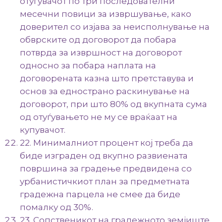
отуѓувачот по три последователни
месечни повици за извршување, како
доверител со изјава за неисполнување на
обврските од договорот да побара
потврда за извршност на договорот
односно за побара наплата на
договорената казна што претставува и
основ за еднострано раскинување на
договорот, при што 80% од вкупната сума
од отуѓувањето не му се враќаат на
купувачот.
22. Минималниот процент кој треба да
биде изграден од вкупно развиената
површина за градење предвидена со
урбанистичкиот план за предметната
градежна парцела не смее да биде
помалку од 30%.
23. Сопственикот на градежното земјиште