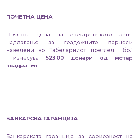
ПОЧЕТНА ЦЕНА
Почетна цена на електронското јавно
наддавање за градежните парцели
наведени во Табеларниот преглед бр.1
изнесува
523,00 денари од метар
квадратен.
БАНКАРСКА ГАРАНЦИЈА
Банкарската гаранција за сериозност на