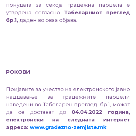
понудата за секоја градежна парцела е
утврдена согласно
Табеларниот преглед
бр.1,
даден во оваа објава.
РОКОВИ
Пријавите за учество на електронското јавно
наддавање за градежните парцели
наведени во Табеларен преглед бр.1, можат
да се достават до
04.04.2022
година,
електронски на следната интернет
адреса:
www.gradezno-zemjiste.mk
.