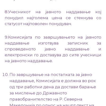
8.Учесникот на јавното наддавање кој
понудил најголема цена се стекнува со
статусот најповолен понудувач.
9.Комисијата по завршувањето на јавното
наддавање изготвува записник за
спроведеното јавно наддавање и
електронски го доставува до сите учесници
на јавното наддавање.
По завршување на постапката за јавно
наддавање, Комисијата е должна во рок
од три работни дена да достави барање
за мислење до Државното
правобранителство на Р. Северна
Македонија по однос на нацрт-текст на