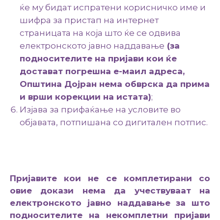
ќе му бидат испратени корисничко име и
шифра за пристап на интернет
страницата на која што ќе се одвива
електронското јавно наддавање
(за
подносителите на пријави кои ќе
достават погрешна е-маил адреса,
Општина
Дојран
нема обврска да прима
и врши корекции на истата)
;
Изјава за прифаќање на условите во
објавата, потпишана со дигитален потпис.
Пријавите кои не се комплетирани со
овие докази нема да учествуваат на
електронското јавно наддавање за што
подносителите на некомплетни пријави