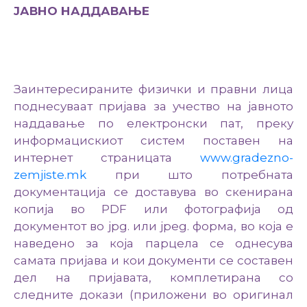
ЈАВНО НАДДАВАЊЕ
Заинтересираните физички и правни лица
поднесуваат пријава за учество на јавното
наддавање по електронски пат, преку
информацискиот систем поставен на
интернет страницата
www.gradezno-
zemjiste.mk
при што потребната
документација се доставува во скенирана
копија во PDF или фотографија од
документот во jpg. или jpeg. форма, во која е
наведено за која парцела се однесува
самата пријава и кои документи се составен
дел на пријавата, комплетирана со
следните докази (приложени во оригинал