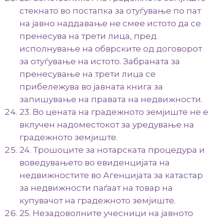
стекнато во постапка за отуѓување по пат
на јавно наддавање не смее истото да се
пренесува на трети лица, пред
исполнување на обврските од договорот
за отуѓување на истото. Забраната за
пренесување на трети лица се
прибележува во јавната книга за
запишување на правата на недвижности.
23. Во цената на градежното земјиште не е
вклучен надоместокот за уредување на
градежното земјиште.
24. Трошоците за нотарската процедура и
воведувањето во евиденцијата на
недвижностите во Агенцијата за катастар
за недвижности паѓаат на товар на
купувачот на градежното земјиште.
25. Незадоволните учесници на јавното