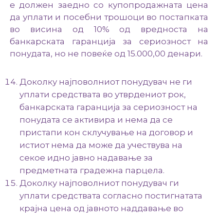
е должен заедно со купопродажната цена
да уплати и посебни трошоци во постапката
во висина од 10% од вредноста на
банкарската гаранција за сериозност на
понудата, но не повеќе од 15.000,00 денари.
Доколку најповолниот понудувач не ги
уплати средствата во утврдениот рок,
банкарската гаранција за сериозност на
понудата се активира и нема да се
пристапи кон склучување на договор и
истиот нема да може да учествува на
секое идно јавно надавање за
предметната градежна парцела.
Доколку најповолниот понудувач ги
уплати средствата согласно постигнатата
крајна цена од јавното наддавање во