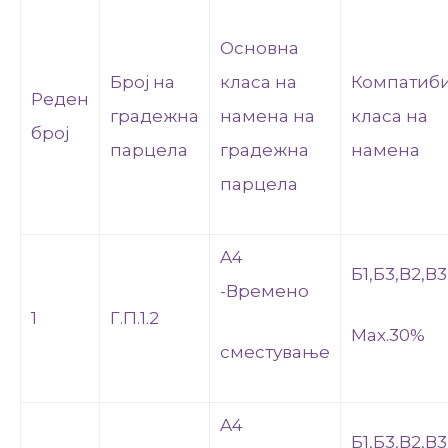
Основна
Број на
класа на
Компатиб
Реден
градежна
намена на
класа на
број
парцела
градежна
намена
парцела
A4
Б1,Б3,В2,В
-Времено
1
Г.П.1.2
Мах.30%
сместување
A4
Б1,Б3,В2,В