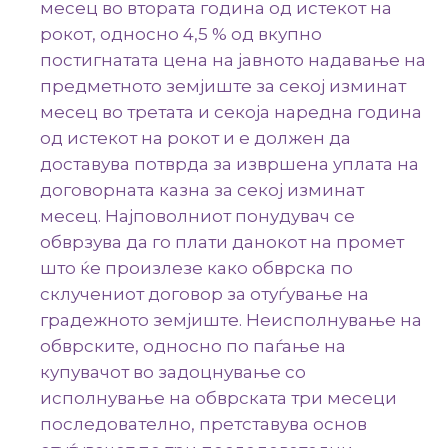
месец во втората година од истекот на
рокот, односно 4,5 % од вкупно
постигнатата цена на јавното надавање на
предметното земјиште за секој изминат
месец во третата и секоја наредна година
од истекот на рокот и е должен да
доставува потврда за извршена уплата на
договорната казна за секој изминат
месец. Најповолниот понудувач се
обврзува да го плати данокот на промет
што ќе произлезе како обврска по
склучениот договор за отуѓување на
градежното земјиште. Неисполнување на
обврските, односно по паѓање на
купувачот во задоцнување со
исполнување на обврската три месеци
последователно, претставува основ