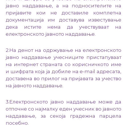
јавно наддавање, а на подносителите на
пријавите кои не доставиле комплетна
документација им доставува известување
дека истите нема да учествуваат на
електронското јавното наддавање.
2.На денот на одржување на електронското
јавно наддавање учесниците пристапуваат
на интернет страната со корисничкото име
и шифрата која ја добиле на e-mail адресата,
доставена во прилог на пријавата за учество
на јавното наддавање.
3.Електронското јавно наддавање може да
отпочне со најмалку еден учесник во јавното
наддавање, за секоја градежна парцела
посебно.