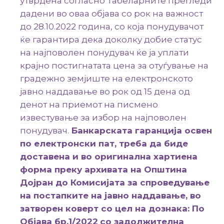
утврдена согласно Табеларнитe прегледи
дадени во оваа објава со рок на важност
до 28.10.2022 година, со која понудувачот
ќе гарантира дека доколку добие статус
на најповолен понудувач ќе ја уплати
крајно постигнатата цена за отуѓување на
градежно земјиште на електронското
јавно наддавање во рок од 15 дена од
денот на приемот на писмено
известување за избор на најповолен
понудувач.
Банкарската гаранција освен
по електронски пат, треба да биде
доставена и во оригинална хартиена
форма преку архивата на Општина
Дојран
до Комисијата за спроведување
на постапките на јавно наддавање, во
затворен коверт со цел на дознака
:
По
Објава бр.1/2022
со задолжителна