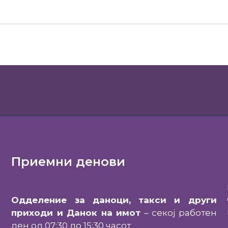
Приемни денови
Одделение за даноци, такси и други
приходи и Данок на имот
– секој работен
ден од 07:30 до 15:30 часот