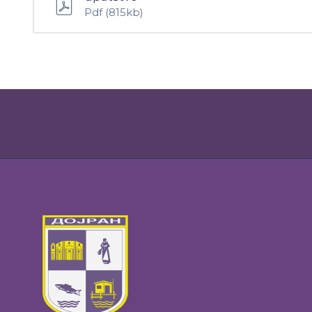
Pdf
(815kb)