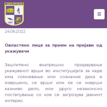
Почетна
24.06.2022
Локална
Самоуправа
Овластено лице за прием на пријави од
Новости
укажувачи
Проекти
Заштитено внатрешно пријавување
Документи
укажувачот врши во институцијата за каде
има сомневање или сознание дека е
Услуги
извршено, се врши или ќе се изврши
казниво дело, или друго незаконско
Финансии
постапување со кое се загрозува јавниот
интерес.
Туризам