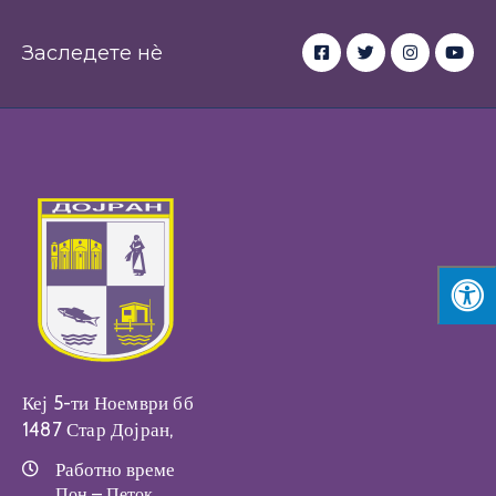
Заследете нè
Кеј 5-ти Ноември бб
1487 Стар Дојран,
Работно време
Пон – Петок