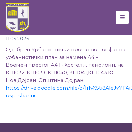
Почетна
11.05.2026
Локална
Самоуправа
Одобрен Урбанистички проект вон опфат на
урбанистички план за намена А4 –
Новости
Времен
престој, А4.1 - Хостели, пансиони, на
КП1032, КП1033, КП1040, КП1041,КП1043 КО
Проекти
Нов Дојран, Општина Дојран
Документи
https://drive.google.com/file/d/1rfyX5tj8A1eJvYT
usp=sharing
Услуги
Финансии
Туризам