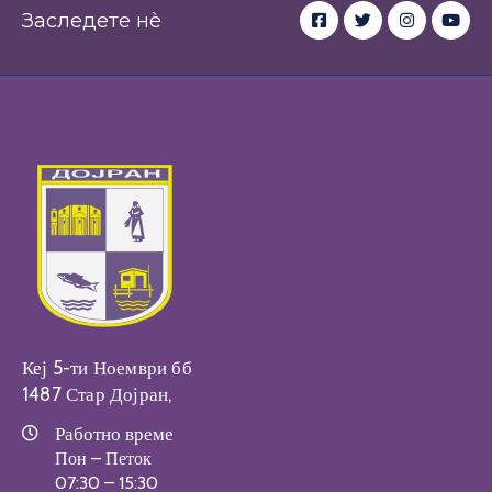
Заследете нè
Настани
Кеј 5-ти Ноември бб
1487 Стар Дојран,
Работно време
Пон – Петок
07:30 – 15:30