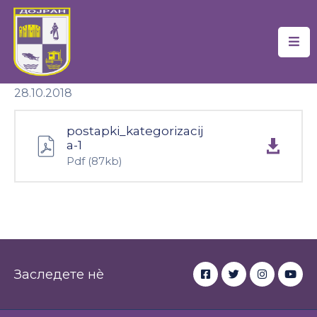
Почетна
28.10.2018
Локална
Самоуправа
postapki_kategorizacij
Новости
a-1
Pdf
(87kb)
Проекти
Документи
Услуги
Финансии
Заследете нè
Туризам