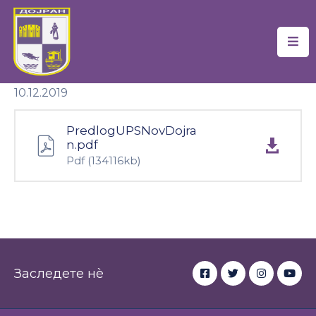
Почетна
10.12.2019
Локална
Самоуправа
PredlogUPSNovDojra
Новости
n.pdf
Pdf
(134116kb)
Проекти
Документи
Услуги
Финансии
Заследете нè
Туризам