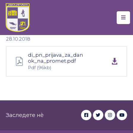
Почетна
28.10.2018
Локална
Самоуправа
di_pn_prijava_za_dan
Новости
ok_na_promet.pdf
Pdf
(96kb)
Проекти
Документи
Услуги
Финансии
Заследете нè
Туризам