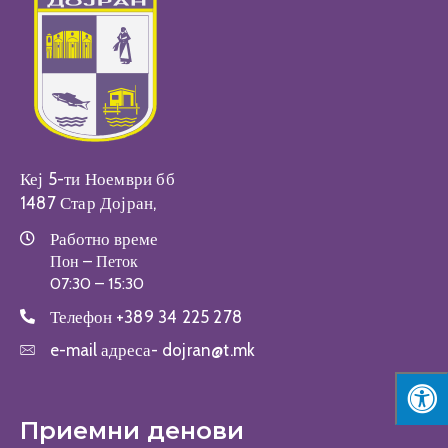
Настани
Кеј 5-ти Ноември бб
1487 Стар Дојран,
Работно време
Пон – Петок
07:30 – 15:30
Телефон
+389 34 225 278
e-mail адреса-
dojran@t.mk
Приемни денови