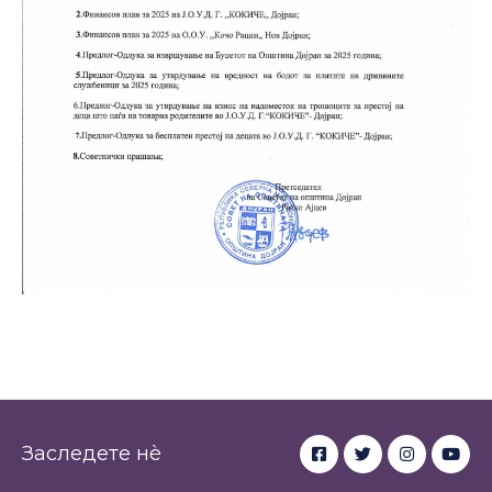
Настани
Заследете нè