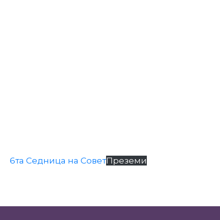
Настани
6та Седница на Совет
Преземи