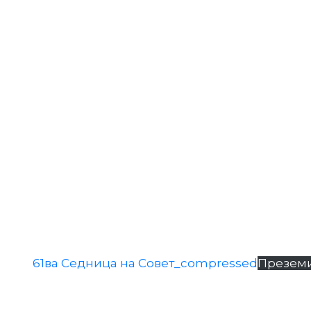
61ва Седница на Совет_compressed
Презем