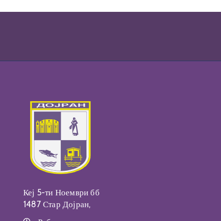
Кеј 5-ти Ноември бб
1487 Стар Дојран,