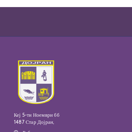
Кеј 5-ти Ноември бб
1487 Стар Дојран,