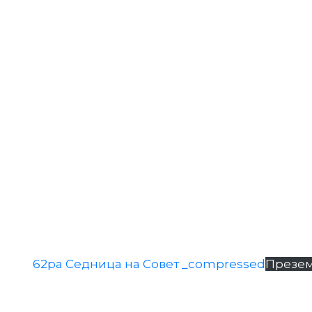
62ра Седница на Совет _compressed
Презе