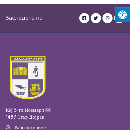
Заследете нè
Кеј 5-ти Ноември бб
1487 Стар Дојран,
Работно време