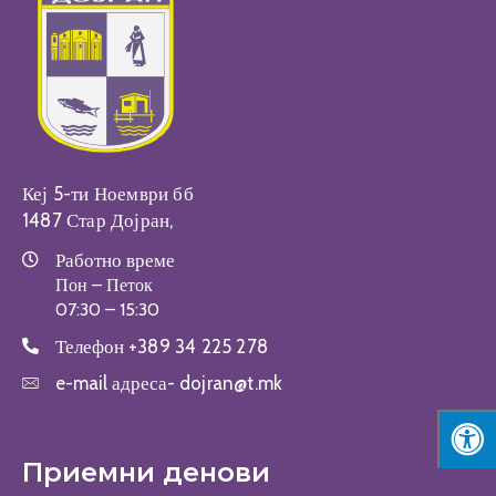
Настани
Кеј 5-ти Ноември бб
1487 Стар Дојран,
Работно време
Пон – Петок
07:30 – 15:30
Телефон
+389 34 225 278
e-mail адреса-
dojran@t.mk
Приемни денови