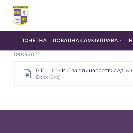
ПОЧЕТНА
ЛОКАЛНА САМОУПРАВА
Н
09.06.2022
Р Е Ш Е Н И Е за единаесетта седни
Docx
(0kb)