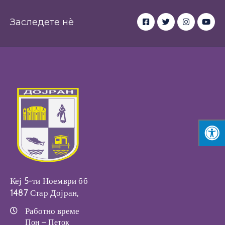
Заследете нè
Кеј 5-ти Ноември бб
1487 Стар Дојран,
Работно време
Пон – Петок