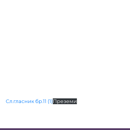
Настани
Сл.гласник бр.11 (1)
Преземи