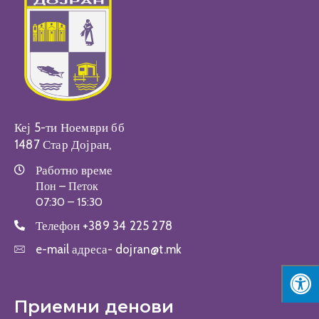
Настани
Кеј 5-ти Ноември бб
1487 Стар Дојран,
Работно време
Пон – Петок
07:30 – 15:30
Телефон
+389 34 225 278
e-mail адреса-
dojran@t.mk
Приемни денови