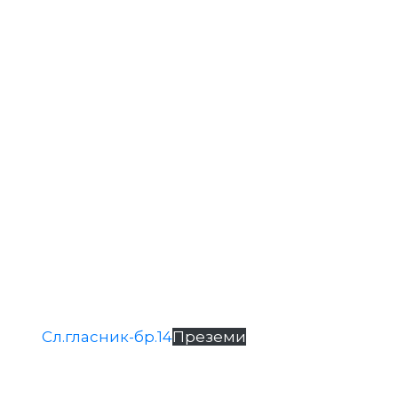
Сл.гласник-бр.14
Преземи