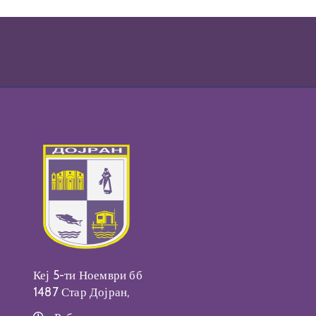
Кеј 5-ти Ноември бб
1487 Стар Дојран,