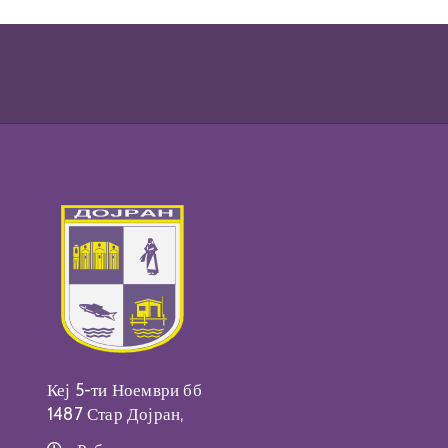
Кеј 5-ти Ноември бб
1487 Стар Дојран,