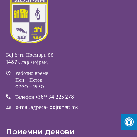
Настани
Кеј 5-ти Ноември бб
1487 Стар Дојран,
Работно време
Пон – Петок
07:30 – 15:30
Телефон
+389 34 225 278
e-mail адреса-
dojran@t.mk
Приемни денови