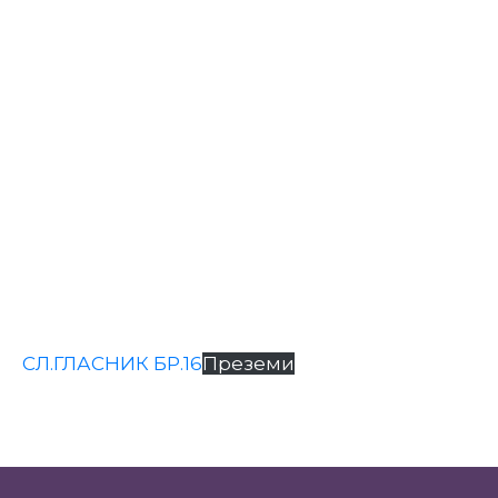
Настани
СЛ.ГЛАСНИК БР.16
Преземи