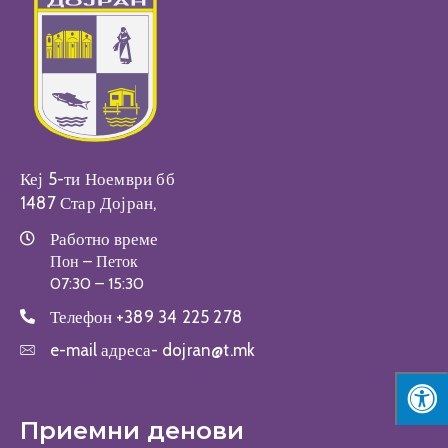
Настани
Кеј 5-ти Ноември бб
1487 Стар Дојран,
Работно време
Пон – Петок
07:30 – 15:30
Телефон
+389 34 225 278
e-mail адреса-
dojran@t.mk
Приемни денови