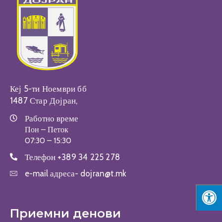
Настани
Кеј 5-ти Ноември бб
1487 Стар Дојран,
Работно време
Пон – Петок
07:30 – 15:30
Телефон
+389 34 225 278
e-mail адреса-
dojran@t.mk
Приемни денови