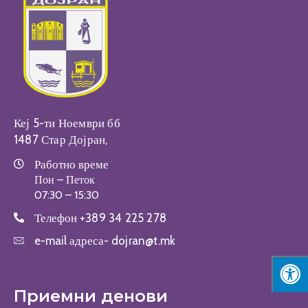
Настани
Кеј 5-ти Ноември бб
1487 Стар Дојран,
Работно време
Пон – Петок
07:30 – 15:30
Телефон
+389 34 225 278
e-mail адреса-
dojran@t.mk
Приемни денови