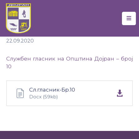
Почетна
22.09.2020
Локална
Самоуправа
Службен гласник на Општина Дојран – број
Новости
10
Проекти
Сл.гласник-Бр.10
Документи
Docx
(59kb)
Услуги
Финансии
Туризам