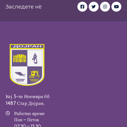
Заследете нè
Настани
Кеј 5-ти Ноември бб
1487 Стар Дојран,
Работно време
Пон – Петок
07:30 – 15:30