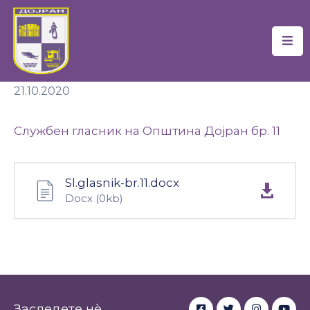
Почетна
21.10.2020
Локална
Самоуправа
Службен гласник на Општина Дојран бр. 11
Новости
Проекти
Sl.glasnik-br.11.docx
Docx
(0kb)
Документи
Услуги
Финансии
Туризам
Заследете нè