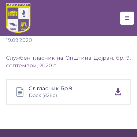
Почетна
19.09.2020
Локална
Самоуправа
Службен гласник на Општина Дојран, бр. 9,
Новости
септември, 2020 г.
Проекти
Сл.гласник-Бр.9
Документи
Docx
(82kb)
Услуги
Финансии
Туризам