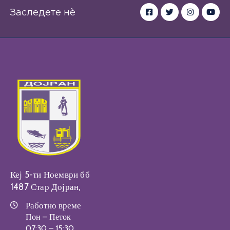
Заследете нè
Настани
Кеј 5-ти Ноември бб
1487 Стар Дојран,
Работно време
Пон – Петок
07:30 – 15:30