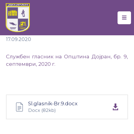
Почетна
17.09.2020
Локална
Самоуправа
Службен гласник на Општина Дојран, бр. 9,
Новости
септември, 2020 г.
Проекти
Документи
Услуги
Sl.glasnik-Br.9.docx
Docx
(82kb)
Финансии
Туризам