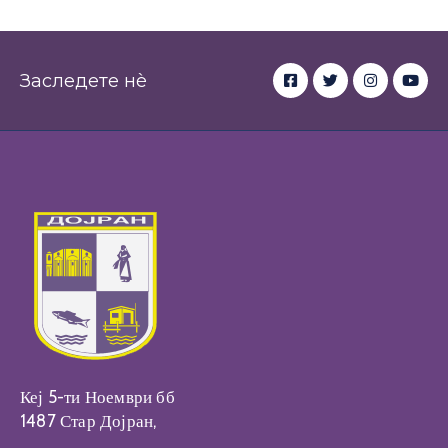
Настани
Заследете нè
Кеј 5-ти Ноември бб
1487 Стар Дојран,