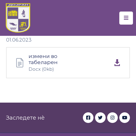
Почетна
01.06.2023
Локална
Самоуправа
измени во
Новости
табеларен
Docx
(0kb)
Проекти
Документи
Услуги
Финансии
Заследете нè
Туризам