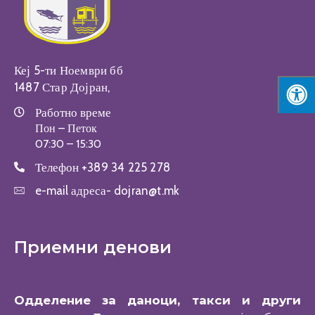
Кеј 5-ти Ноември бб
1487 Стар Дојран,
Работно време
Пон – Петок
07:30 – 15:30
Телефон
+389 34 225 278
e-mail адреса-
dojran@t.mk
Приемни денови
Одделение за даноци, такси и други