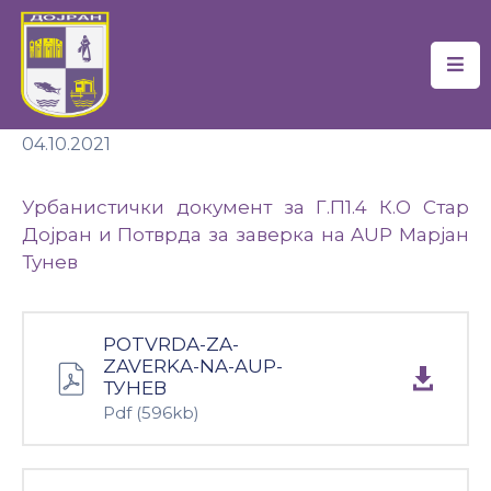
Почетна
04.10.2021
Локална
Самоуправа
Урбанистички документ за Г.П1.4 К.О Стар
Новости
Дојран и Потврда за заверка на AUP Марјан
Тунев
Проекти
Документи
POTVRDA-ZA-
ZAVERKA-NA-AUP-
Услуги
ТУНЕВ
Pdf
(596kb)
Финансии
Туризам