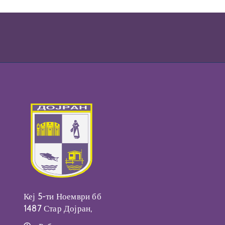
Кеј 5-ти Ноември бб
1487 Стар Дојран,