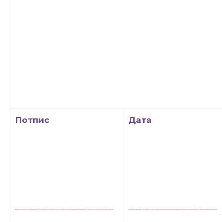
Потпис
Дата
______________________
____________________