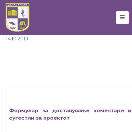
Почетна
14.10.2019
Локална
Самоуправа
Новости
Проекти
Документи
Услуги
Формулар за доставување коментари и
Финансии
сугестии за проектот
Туризам