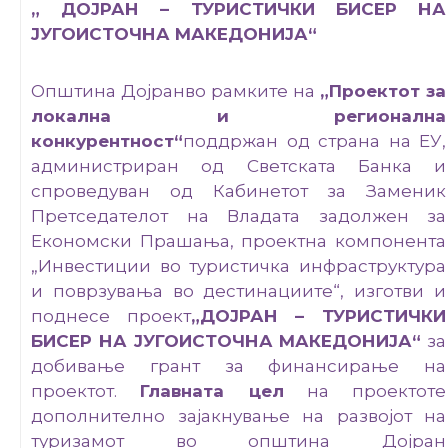
„ ДОЈРАН – ТУРИСТИЧКИ БИСЕР НА
Настани
ЈУГОИСТОЧНА МАКЕДОНИЈА“
Општина Дојранво рамките на
„Проектот за
локална и регионална
конкурентност“
поддржан од страна на ЕУ,
администриран од Светската Банка и
спроведуван од Кабинетот за Заменик
Претседателот на Владата задолжен за
Економски Прашања, проектна компонента
„Инвестиции во туристичка инфраструктура
и поврзувања во дестинациите“, изготви и
поднесе проект
„ДОЈРАН – ТУРИСТИЧКИ
БИСЕР НА ЈУГОИСТОЧНА МАКЕДОНИЈА“
за
добивање грант за финансирање на
проектот.
Главната цел
на проектоте
дополнително зајакнување на развојот на
туризамот во општина Дојран