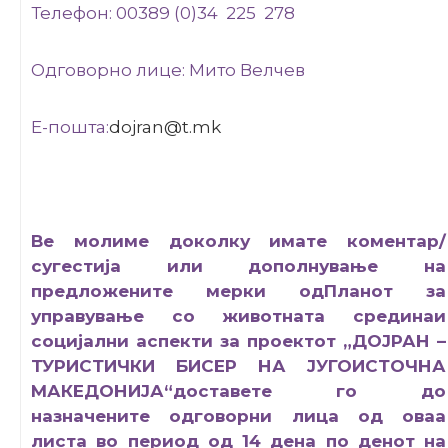
Телефон: 00389 (0)34 225 278
Одговорно лице: Мито Велчев
Е-пошта:
dojran@t.mk
Ве молиме доколку имате коментар/
сугестија или дополнување на
предложените мерки одПланот за
управување со животната срединаи
социјални аспекти за проектот „ДОЈРАН –
ТУРИСТИЧКИ БИСЕР НА ЈУГОИСТОЧНА
МАКЕДОНИЈА“доставете го до
назначените одговорни лица од оваа
листа во период од 14 дена по денот на