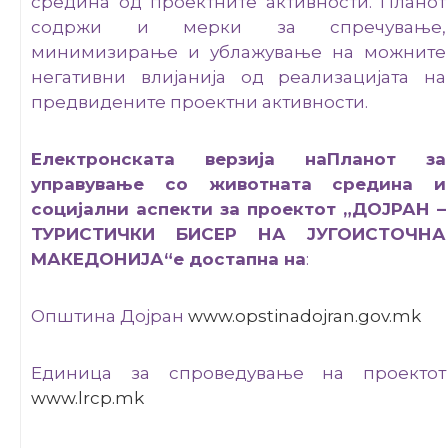
средина од проектните активности. Планот
содржи и мерки за спречување,
минимизирање и ублажување на можните
негативни влијанија од реализацијата на
предвидените проектни активности.
Електронската верзија наПланот за
управување со животната средина и
социјални аспекти за проектот „ДОЈРАН –
ТУРИСТИЧКИ БИСЕР НА ЈУГОИСТОЧНА
МАКЕДОНИЈА“е достапна на
:
Општина Дојран
www.opstinadojran.gov.mk
Единица за спроведување на проектот
www.lrcp.mk