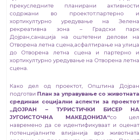
прекуследните планирани активности
содржани во проектот:партерно и
хортикултурно уредување на Зелена
рекреативна зона – Градски парк
Дојран,санација на оштетени делови на
Отворена летна сцена,асфалтирање на улица
до Отворена летна сцена и партернo и
хортикултурно уредување на Отворена летна
сцена.
Како дел од проектот, Општина Дојран
подготви
План за управување со животната
срединаи социјални аспекти за проектот
„ДОЈРАН – ТУРИСТИЧКИ БИСЕР НА
ЈУГОИСТОЧНА МАКЕДОНИЈА“
со цел
навремено да се идентификуваат и оценат
потенцијалните влијанија врз животната