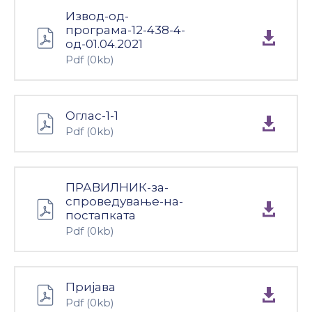
Извод-од-
Настани
програма-12-438-4-
од-01.04.2021
Pdf
(0kb)
Оглас-1-1
Pdf
(0kb)
ПРАВИЛНИК-за-
спроведување-на-
постапката
Pdf
(0kb)
Пријава
Pdf
(0kb)