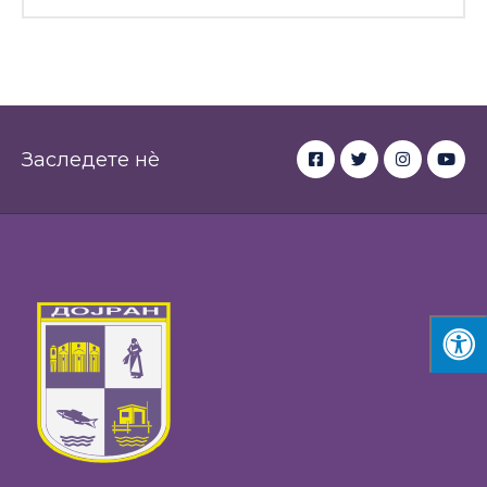
Заследете нè