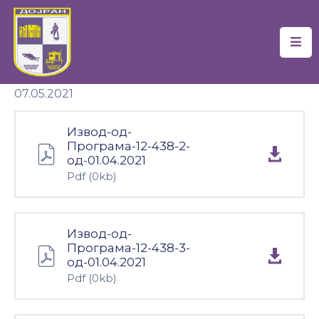
Почетна
07.05.2021
Локална
Самоуправа
Извод-од-
Новости
Програма-12-438-2-
од-01.04.2021
Проекти
Pdf
(0kb)
Документи
Извод-од-
Услуги
Програма-12-438-3-
од-01.04.2021
Финансии
Pdf
(0kb)
Туризам