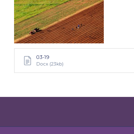
03-19
Docx
(23kb)