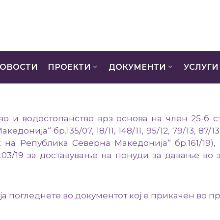
ОВОСТИ
ПРОЕКТИ
ДОКУМЕНТИ
УСЛУГИ
о и водостопанство врз основа на член 25-б ст
ја“ бр.135/07, 18/11, 148/11, 95/12, 79/13, 87/13 106/
сник на Република Северна Македонија“ бр.161/19
.03/19 за доставување на понуди за давање во 
а погледнете во документот кој е прикачен во при