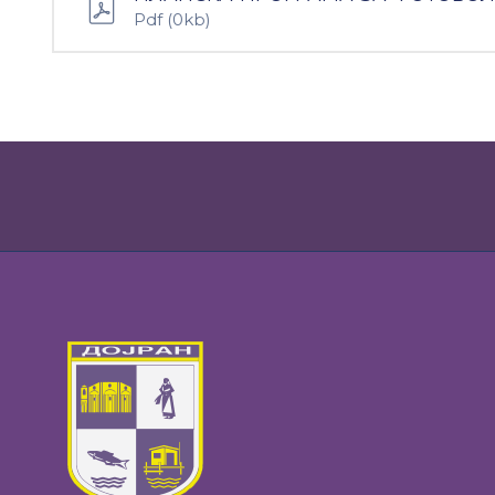
Pdf
(0kb)