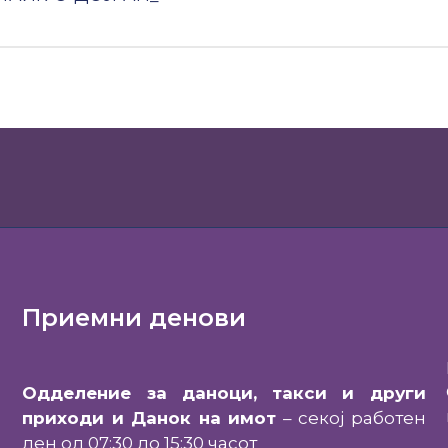
Приемни денови
Одделение за даноци, такси и други
приходи и Данок на имот
– секој работен
ден од 07:30 до 15:30 часот