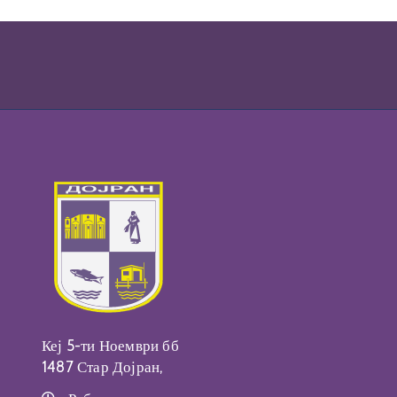
Кеј 5-ти Ноември бб
1487 Стар Дојран,