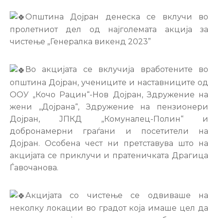
Настани
Општина Дојран денеска се вклучи во
пролетниот дел од најголемата акција за
чистење „Генералка викенд 2023”
Во акцијата се вклучија вработените во
општина Дојран, учениците и наставниците од
ООУ „Кочо Рацин“-Нов Дојран, Здружение на
жени „Дојрана“, Здружение на пензионери
Дојран, ЈПКД „Комуналец-Полин“ и
добронамерни граѓани и посетители на
Дојран. Особена чест ни претставува што на
акцијата се приклучи и пратеничката Драгица
Ѓавочанова.
Акцијата со чистење се одвиваше на
неколку локации во градот која имаше цел да