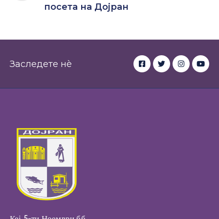
посета на Дојран
Заследете нè
Кеј 5-ти Ноември бб