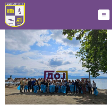
Почетна
Локална
Самоуправа
Новости
Проекти
Документи
Услуги
Финансии
Туризам