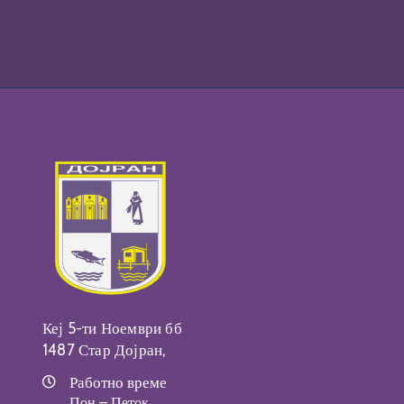
Кеј 5-ти Ноември бб
1487 Стар Дојран,
Работно време
Пон – Петок