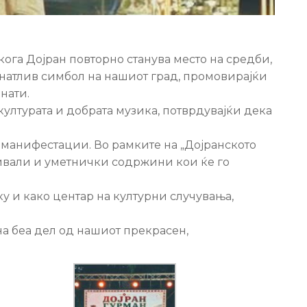
кога Дојран повторно станува место на средби,
натлив симбол на нашиот град, промовирајќи
нати.
културата и добрата музика, потврдувајќи дека
и манифестации. Во рамките на „Дојранското
тивали и уметнички содржини кои ќе го
ку и како центар на културни случувања,
на беа дел од нашиот прекрасен,