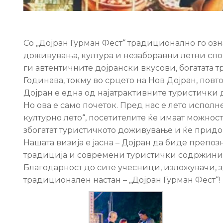
Со „Дојран Гурман Фест“ традиционално го озн
доживувања, култура и незаборавни летни спо
ги автентичните дојрански вкусови, богатата 
Годинава, токму во срцето на Нов Дојран, повт
Дојран е една од најатрактивните туристички
Но ова е само почеток. Пред нас е лето испол
културно лето“, посетителите ќе имаат можнос
збогатат туристичкото доживување и ќе придон
Нашата визија е јасна – Дојран да биде препоз
традиција и современи туристички содржини
Благодарност до сите учесници, изложувачи, 
традиционален настан – „Дојран Гурман Фест“!