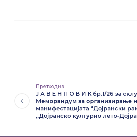
Претходна
Ј А В Е Н П О В И К бр.1/26 за ск
Меморандум за организирање 
манифестацијата “Дојрански рак
,,Дојранско културно лето-Дојр