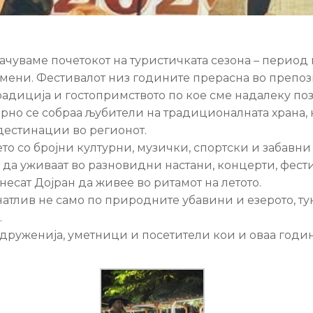
ачуваме почетокот на туристичката сезона – период 
мени. Фестивалот низ годините прерасна во препоз
традиција и гостопримството по кое сме надалеку поз
орно се собраа љубители на традиционалната храна, 
 дестинации во регионот.
нето со бројни културни, музички, спортски и забавн
т да уживаат во разновидни настани, концерти, фес
есат Дојран да живее во ритамот на летото.
натлив не само по природните убавини и езерото, ту
.
здруженија, уметници и посетители кои и оваа годи