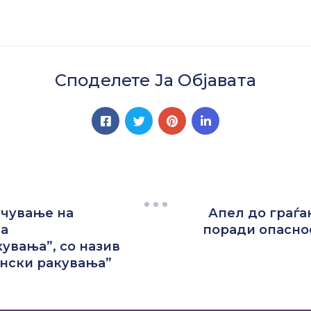
Споделете Ја Објавата
лучување на
Апел до граѓа
на
поради опасно
увања”, со назив
ански ракувања”