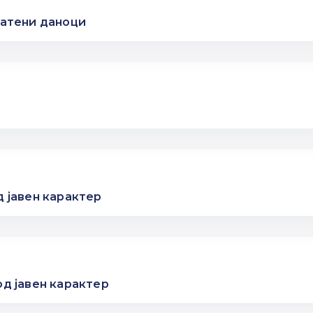
латени даноци
 јавен карактер
д јавен карактер