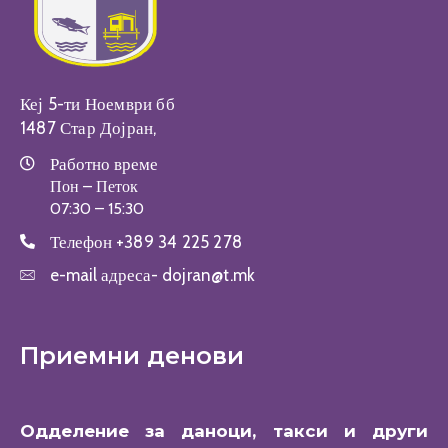
Кеј 5-ти Ноември бб
1487 Стар Дојран,
Работно време
Пон – Петок
07:30 – 15:30
Телефон
+389 34 225 278
e-mail адреса-
dojran@t.mk
Приемни денови
Одделение за даноци, такси и други