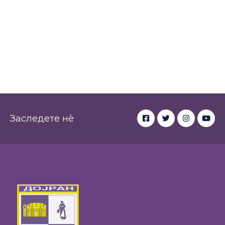
Заследете нè