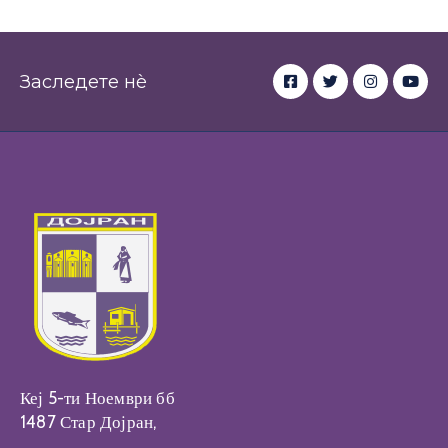
Настани
Заследете нè
Кеј 5-ти Ноември бб
1487 Стар Дојран,