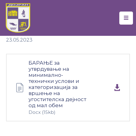
Почетна
23.05.2023
Локална
Самоуправа
Новости
БАРАЊЕ за
утврдување на
Проекти
минимално-
технички услови и
категоризација за
Документи
вршење на
угостителска дејност
Услуги
од мал обем
Docx
(15kb)
Финансии
Туризам