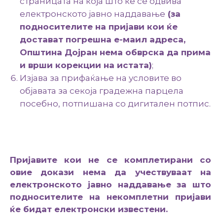
страницата на која што ќе се одвива
електронското јавно наддавање
(за
подносителите на пријави кои ќе
достават погрешна е-маил адреса,
Општина
Дојран
нема обврска да прима
и врши корекции на истата)
;
Изјава за прифаќање на условите во
објавата за секоја градежна парцела
посебно, потпишана со дигитален потпис.
Пријавите кои не се комплетирани со
овие докази нема да учествуваат на
електронското јавно наддавање за што
подносителите на некомплетни пријави
ќе бидат електронски известени.