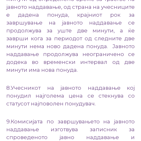
јавното наддавање, од страна на учесниците
е дадена понуда, крајниот рок за
завршување на јавното наддавање се
продолжува за уште две минути, а ќе
заврши кога за периодот од следните две
минути нема ново дадена понуда. Јавното
наддавање продолжува неограничено се
додека во временски интервал од две
минути има нова понуда.
8.Учесникот на јавното наддавање кој
понудил најголема цена се стекнува со
статусот најповолен понудувач.
9.Комисијата по завршувањето на јавното
наддавање изготвува записник за
спроведеното јавно наддавање и