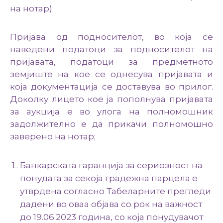
на нотар):
Пријава од подносителот, во која се
наведени податоци за подносителот на
пријавата, податоци за предметното
земјиште на кое се однесува пријавата и
која документација се доставува во прилог.
Доколку лицето кое ја пополнува пријавата
за аукција е во улога на полномошник
задолжително е да прикачи полномошно
заверено на нотар;
Банкарската гаранција за сериозност на
понудата за секоја градежна парцела е
утврдена согласно Табеларнитe прегледи
дадени во оваа објава со рок на важност
до 19.06.2023 година, со која понудувачот