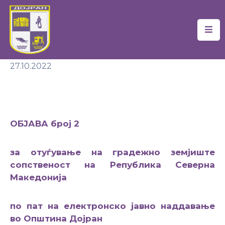
Почетна
27.10.2022
Локална
Самоуправа
Новости
ОБЈАВА
број 2
Проекти
Документи
за отуѓување на градежно земјиште
сопственост на Република Северна
Услуги
Македонија
Финансии
по пат на електронско
јавно наддавање
Туризам
во Општина Дојран