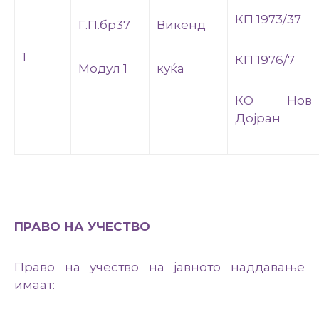
КП 1973/37
Г.П.бр37
Викенд
1
КП 1976/7
Модул 1
куќа
КО Нов
Дојран
ПРАВО НА УЧЕСТВО
Право на учество на јавното наддавање
имаат: