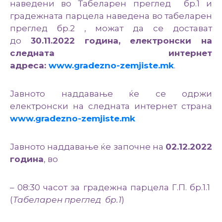
наведени во Табеларен преглед бр.1 и
градежната парцела наведена во табеларен
преглед бр.2 , можат да се достават
до
30.11.2022
година, електронски на
следната интернет
адреса:
www.gradezno-zemjiste.mk
.
Јавното наддавање ќе се одржи
електронски на следната интернет страна
www
.gradezno-zemjiste.mk
Јавното наддавање ќе започне на
02.12.2022
година
, во
– 08:30 часот за градежна парцела Г.П. бр.1.1
(
Табеларен преглед
бр.1
)