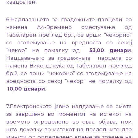
квадратен.
6.Наддавањето за градежните парцели со
намена А4-Времено сместување од
Табеларен преглед бр.1, се врши “чекорно”
со зголемување на вредноста со секој
“чекор” не помалку од
53
,00 денари
.
Наддавањето за градежната парцела со
намена Викенд куќа од Табеларен преглед
бр.2, се врши “чекорно” со зголемување на
вредноста со секој “чекор” не помалку од
10
,00 денари
.
7.Електронското јавно наддавање се смета
за завршено во моментот на истекот на
времето определено во оваа објава, при
што доколку во истекот на последните две
минути од определено време за траење на