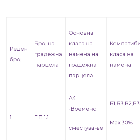
Основна
Број на
класа на
Компатиб
Реден
градежна
намена на
класа на
број
парцела
градежна
намена
парцела
A4
Б1,Б3,В2,В
-Времено
1
Г.П 1.1
Мах.30%
сместување