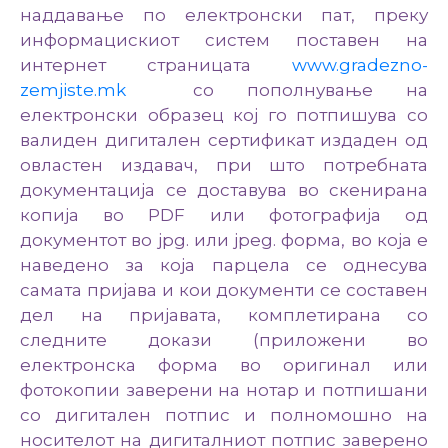
наддавање по електронски пат, преку
информацискиот систем поставен на
интернет страницата
www.gradezno-
zemjiste.mk
со пополнување на
електронски образец кој го потпишува со
валиден дигитален сертификат издаден од
овластен издавач, при што потребната
документација се доставува во скенирана
копија во PDF или фотографија од
документот во jpg. или jpeg. форма, во која е
наведено за која парцела се однесува
самата пријава и кои документи се составен
дел на пријавата, комплетирана со
следните докази (приложени во
електронска форма во оригинал или
фотокопии заверени на нотар и потпишани
со дигитален потпис и полномошно на
носителот на дигиталниот потпис заверено