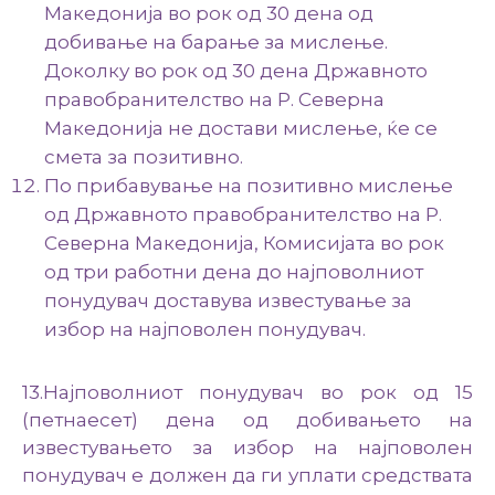
Македонија во рок од 30 дена од
добивање на барање за мислење.
Доколку во рок од 30 дена Државното
правобранителство на Р. Северна
Македонија не достави мислење, ќе се
смета за позитивно.
По прибавување на позитивно мислење
од Државното правобранителство на Р.
Северна Македонија, Комисијата во рок
од три работни дена до најповолниот
понудувач доставува известување за
избор на најповолен понудувач.
13.Најповолниот понудувач во рок од 15
(петнаесет) дена од добивањето на
известувањето за избор на најповолен
понудувач е должен да ги уплати средствата