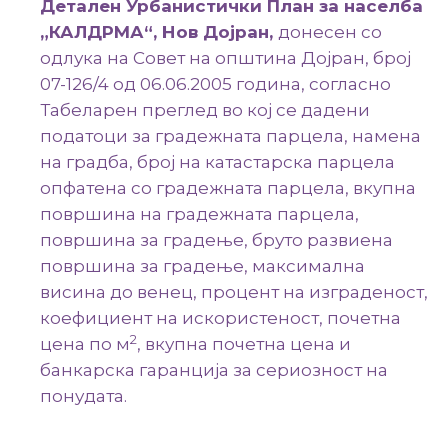
Детален Урбанистички План
за населба
„КАЛДРМА“, Нов Дојран,
донесен со
одлука на Совет на општина Дојран, број
07-126/4 од 06.06.2005 година, согласно
Табеларен преглед во кој се дадени
податоци за градежната парцела, намена
на градба, број на катастарска парцела
опфатена со градежната парцела, вкупна
површина на градежната парцела,
површина за градење, бруто развиена
површина за градење, максимална
висина до венец, процент на изграденост,
коефициент на искористеност, почетна
2
цена по м
, вкупна почетна цена и
банкарска гаранција за сериозност на
понудата.