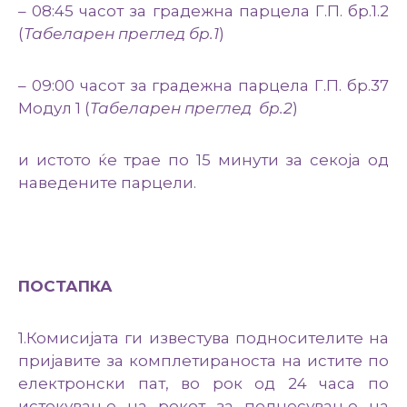
– 08:45 часот за градежна парцела Г.П. бр.1.2
(
Табеларен преглед бр.1
)
– 09:00 часот за градежна парцела Г.П. бр.37
Модул 1 (
Табеларен преглед
бр.2
)
и истото ќе трае по 15 минути за секоја од
наведените парцели.
ПОСТАПКА
1.Комисијата ги известува подносителите на
пријавите за комплетираноста на истите по
електронски пат, во рок од 24 часа по
истекување на рокот за поднесување на