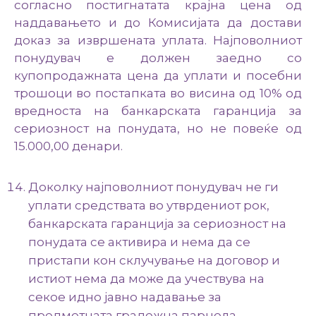
согласно постигнатата крајна цена од
наддавањето и до Комисијата да достави
доказ за извршената уплата. Најповолниот
понудувач е должен заедно со
купопродажната цена да уплати и посебни
трошоци во постапката во висина од 10% од
вредноста на банкарската гаранција за
сериозност на понудата, но не повеќе од
15.000,00 денари.
Доколку најповолниот понудувач не ги
уплати средствата во утврдениот рок,
банкарската гаранција за сериозност на
понудата се активира и нема да се
пристапи кон склучување на договор и
истиот нема да може да учествува на
секое идно јавно надавање за
предметната градежна парцела.