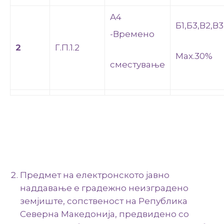
A4
Б1,Б3,В2,В
-Времено
2
Г.П.1.2
Мах.30%
сместување
Предмет на електронското јавно
наддавање е градежно неизградено
земјиште, сопственост на Република
Северна Македонија, предвидено со