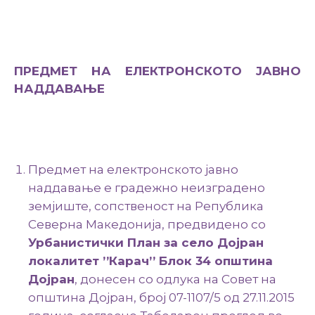
Настани
ПРЕДМЕТ НА ЕЛЕКТРОНСКОТО ЈАВНО
НАДДАВАЊЕ
Предмет на електронското јавно
наддавање е градежно неизградено
земјиште, сопственост на Република
Северна Македонија, предвидено со
Урбанистички План за село Дојран
локалитет ’’Карач’’ Блок 34 општина
Дојран
, донесен со одлука на Совет на
општина Дојран, број 07-1107/5 од 27.11.2015