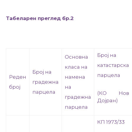
Табеларен преглед бр.2
Број на
Основна
катастарска
класа на
Број на
парцела
Реден
намена
градежна
број
на
парцела
(КО Нов
градежна
Дојран)
парцела
КП 1973/33