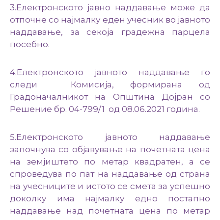
3.Електронското јавно наддавање може да
отпочне со најмалку еден учесник во јавното
наддавање, за секоја градежна парцела
посебно.
4.Електронското јавното наддавање го
следи Комисија, формирана од
Градоначалникот на Општина Дојран со
Решение бр. 04-799/1 од 08.06.2021 година.
5.Електронското јавното наддавање
започнува со објавување на почетната цена
на земјиштето по метар квадратен, а се
спроведува по пат на наддавање од страна
на учесниците и истото се смета за успешно
доколку има најмалку едно постапно
наддавање над почетната цена по метар