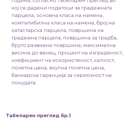
година, согласно Табеларен преглед во
кој се дадени податоци за градежната
парцела, основна класа на намена,
компатибилна класа на намена, број на
катастарска парцела, површина на
градежна парцела, површина за градба,
бруто развиена површина, максимална
висина до венец, процент на изграденост,
коeфициент на искористеност, катност,
почетна цена, вкупна почетна цена,
банкарска гаранција за сериозност на
понудата.
Табеларен преглед бр.1