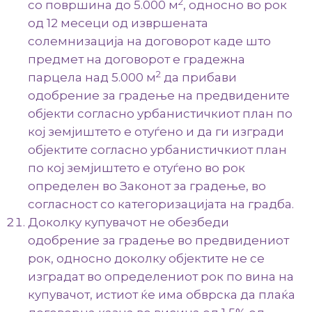
2
со површина до 5.000 м
, односно во рок
од 12 месеци од извршената
солемнизација на договорот каде што
предмет на договорот е градежна
2
парцела над 5.000 м
да прибави
одобрение за градење на предвидените
објекти согласно урбанистичкиот план по
кој земјиштето е отуѓено и да ги изгради
објектите согласно урбанистичкиот план
по кој земјиштето е отуѓено во рок
определен во Законот за градење, во
согласност со категоризацијата на градба.
Доколку купувачот не обезбеди
одобрение за градење во предвидениот
рок, односно доколку објектите не се
изградат во определениот рок по вина на
купувачот, истиот ќе има обврска да плаќа