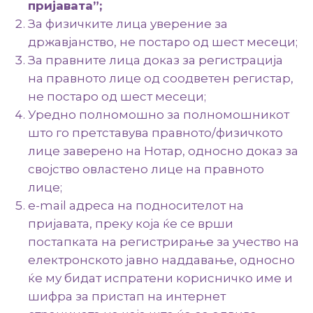
пријавата
”;
За физичките лица уверение за
државјанство, не постаро од шест месеци;
За правните лица доказ за регистрација
на правното лице од соодветен регистар,
не постаро од шест месеци;
Уредно полномошно за полномошникот
што го претставува правното/физичкото
лице заверено на Нотар, односно доказ за
својство овластено лице на правното
лице;
e-mail адреса на подносителот на
пријавата, преку која ќе се врши
постапката на регистрирање за учество на
електронското јавно наддавање, односно
ќе му бидат испратени корисничко име и
шифра за пристап на интернет