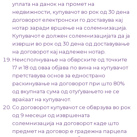
уплата на данок на промет на
недвижности, купувачот во рок од 30 дена
договорот електронски го доставува кај
нотар заради вршење на солемнизација.
Купувачот е должен солемнизацијата да ја
изврши во рок од 30 дена од доставување
на договорот кај надлежен нотар.
Неисполнување на обврските од точките
17 и 18 од оваа објава по вина на купувачот
претставува основ за еднострано
раскинување на договорот при што 80%
од вкупната сума од отуѓувањето не се
враќаат на купувачот.
Со договорот купувачот се обврзува во рок
од 9 месеци од извршената
солемнизација на договорот каде што
предмет на договор е градежна парцела