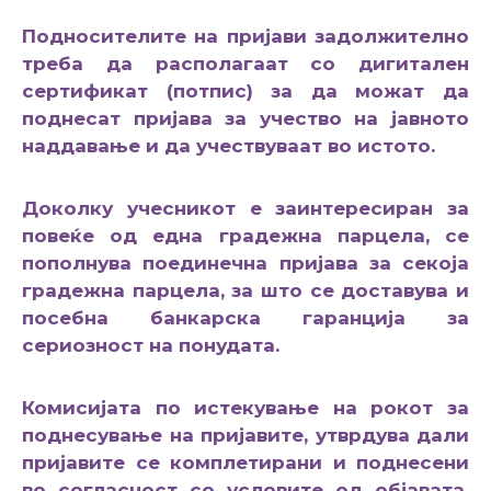
Подносителите на пријави задолжително
треба да располагаат со дигитален
сертификат (потпис) за да можат да
поднесат пријава за учество на јавното
наддавање и да учествуваат во истото.
Доколку учесникот е заинтересиран за
повеќе од една градежна парцела, се
пополнува поединечна пријава за секоја
градежна парцела, за што се доставува и
посебна банкарска гаранција за
сериозност на понудата.
Комисијата по истекување на рокот за
поднесување на пријавите, утврдува дали
пријавите се комплетирани и поднесени
во согласност со условите од објавата.