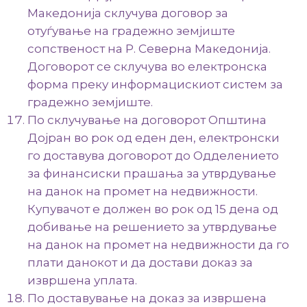
Македонија склучува договор за
отуѓување на градежно земјиште
сопственост на Р. Северна Македонија.
Договорот се склучува во електронска
форма преку информацискиот систем за
градежно земјиште.
По склучување на договорот Општина
Дојран во рок од еден ден, електронски
го доставува договорот до Одделението
за финансиски прашања за утврдување
на данок на промет на недвижности.
Купувачот е должен во рок од 15 дена од
добивање на решението за утврдување
на данок на промет на недвижности да го
плати данокот и да достави доказ за
извршена уплата.
По доставување на доказ за извршена