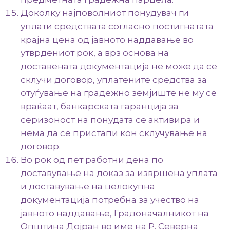
Доколку најповолниот понудувач ги
уплати средствата согласно постигнатата
крајна цена од јавното наддавање во
утврдениот рок, а врз основа на
доставената документација не може да се
склучи договор, уплатените средства за
отуѓување на градежно земјиште не му се
враќаат, банкарската гаранција за
серизоност на понудата се активира и
нема да се пристапи кон склучување на
договор.
Во рок од пет работни дена по
доставување на доказ за извршена уплата
и доставување на целокупна
документација потребна за учество на
јавното наддавање, Градоначалникот на
Општина Дојран во име на Р. Северна