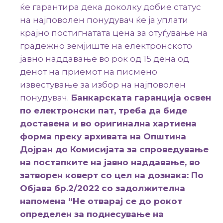
ќе гарантира дека доколку добие статус
на најповолен понудувач ќе ја уплати
крајно постигнатата цена за отуѓување на
градежно земјиште на електронското
јавно наддавање во рок од 15 дена од
денот на приемот на писмено
известување за избор на најповолен
понудувач.
Банкарската гаранција освен
по електронски пат, треба да биде
доставена и во оригинална хартиена
форма преку архивата на Општина
Дојран
до Комисијата за спроведување
на постапките на јавно наддавање, во
затворен коверт со цел на дознака
:
По
Објава бр.2/2022
со задолжителна
напомена
“
Н
е отварај се до рокот
определен за поднесување на