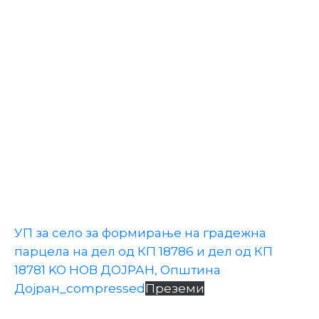
Настани
УП за село за формирање на градежна
парцела на дел од КП 18786 и дел од КП
18781 KO НОВ ДОЈРАН, Oпштина
Дојран_compressed
Преземи