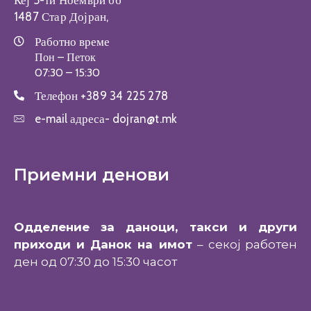
Кеј 5-ти Ноември бб
1487 Стар Дојран,
Работно време
Пон – Петок
07:30 – 15:30
Телефон
+389 34 225 278
e-mail адреса-
dojran@t.mk
Приемни денови
Одделение за даноци, такси и други
приходи и Данок на имот
– секој работен
ден од 07:30 до 15:30 часот