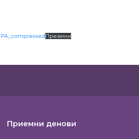
РА_compressed
Преземи
Приемни денови