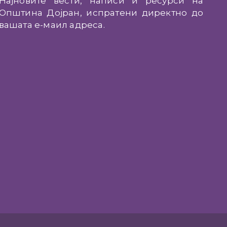
Најновите вести, написи и ресурси на
Општина Дојран, испратени директно до
вашата е-маил адреса.