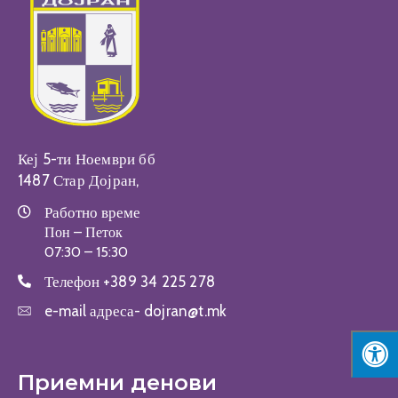
Настани
Кеј 5-ти Ноември бб
1487 Стар Дојран,
Работно време
Пон – Петок
07:30 – 15:30
Телефон
+389 34 225 278
e-mail адреса-
dojran@t.mk
Приемни денови